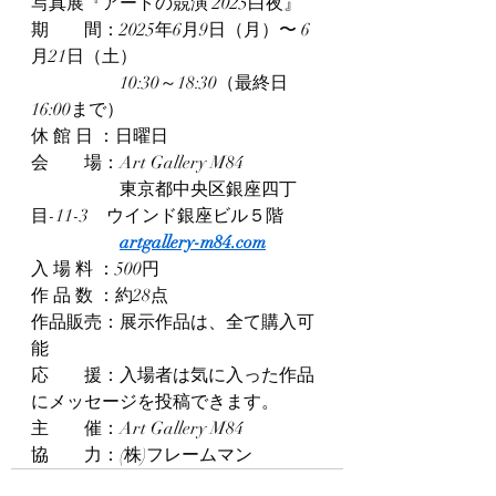
写真展『アートの競演 2025白夜』
期　　間：2025年6月9日（月）〜 6
月21日（土）
　　　　　10:30～18:30（最終日
16:00まで）
休 館 日 ：日曜日
会　　場：Art Gallery M84
　　　　　東京都中央区銀座四丁
目-11-3　ウインド銀座ビル５階
artgallery-m84.com
入 場 料 ：500円
作 品 数 ：約28点
作品販売：展示作品は、全て購入可
能
応　　援：入場者は気に入った作品
にメッセージを投稿できます。
主　　催：Art Gallery M84
協　　力：(株)フレームマン