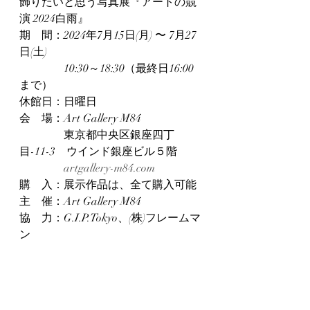
飾りたいと思う写真展『アートの競
演 2024白雨』
期　間：2024年7月15日(月) 〜 7月27
日(土)
　　　　10:30～18:30（最終日16:00
まで）
休館日：日曜日
会　場：Art Gallery M84
　　　　東京都中央区銀座四丁
目-11-3　ウインド銀座ビル５階
artgallery-m84.com
購　入：展示作品は、全て購入可能
主　催：Art Gallery M84
協　力：G.I.P.Tokyo、(株)フレームマ
ン