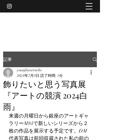
YUAN
記事
yuanfineartneko
2024年7月9日
読了時間: 1分
飾りたいと思う写真展
『アートの競演 2024白
雨』
来週の月曜日から銀座のアートギャ
ラリーM84で新しいシリーズから２
枚の作品を展示する予定です。DM
代表写真は前回収蔵された私の前の