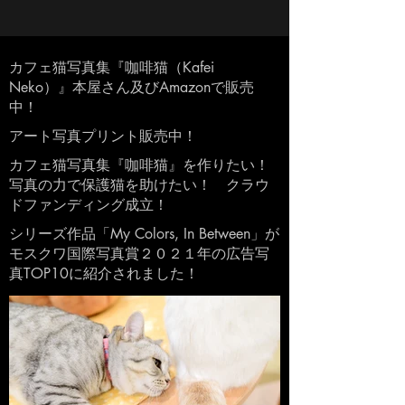
カフェ猫写真集『咖啡猫（Kafei 
Neko）』本屋さん及びAmazonで販売
中！
アート写真プリント販売中！
カフェ猫写真集『咖啡猫』を作りたい！
写真の力で保護猫を助けたい！　クラウ
ドファンディング成立！
シリーズ作品「My Colors, In Between」が
モスクワ国際写真賞２０２１年の広告写
真TOP10に紹介されました！